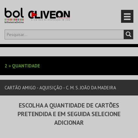
Olá,
iniciar sessão
PT
0
CARRINHO
2
»
QUANTIDADE
EVENTOS
CARTÃO AMIGO - AQUISIÇÃO - C. M. S. JOÃO DA MADEIRA
CARTÕES
ESCOLHA A QUANTIDADE DE CARTÕES
PRODUTOS
PRETENDIDA E EM SEGUIDA SELECIONE
ADICIONAR