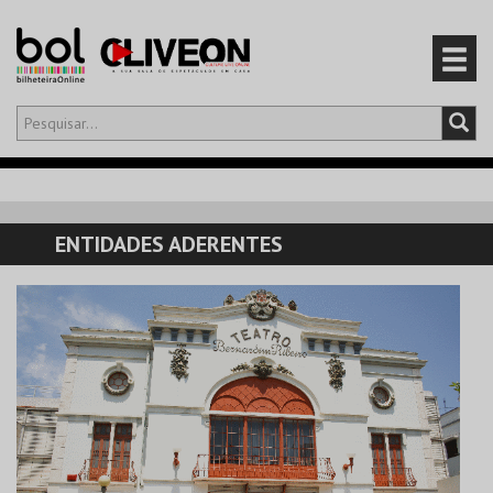
Olá,
iniciar sessão
PT
0
CARRINHO
ENTIDADES ADERENTES
EVENTOS
CARTÕES
PRODUTOS