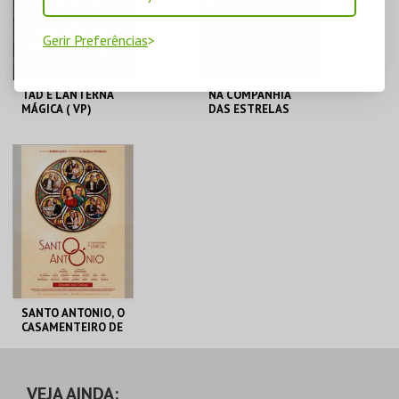
Gerir Preferências
TAD E LANTERNA
NA COMPANHIA
MÁGICA ( VP)
DAS ESTRELAS
TEATRO BERNARDIM
TEATRO BERNARDIM
RIBEIRO
RIBEIRO
MAIS INFO
MAIS INFO
COMPRAR
COMPRAR
SANTO ANTONIO, O
CASAMENTEIRO DE
LISBOA
TEATRO BERNARDIM
RIBEIRO
VEJA AINDA: