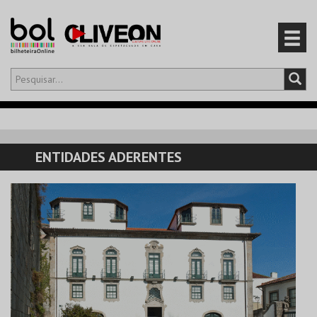
Olá,
iniciar sessão
PT
0
CARRINHO
ENTIDADES ADERENTES
EVENTOS
CARTÕES
PRODUTOS