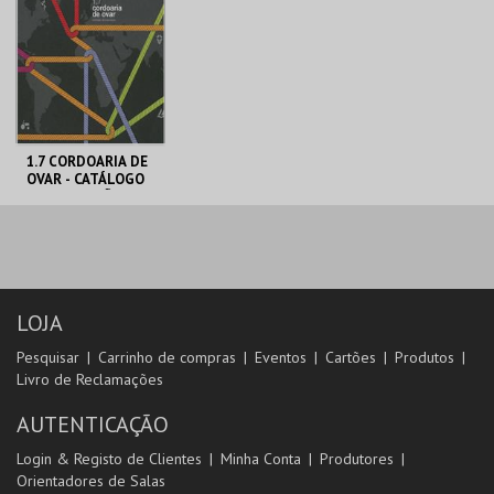
MAIS INFO
MAIS INFO
COMPRAR
COMPRAR
1.7 CORDOARIA DE
OVAR - CATÁLOGO
DE EXPOSIÇÃO
CENTRO DE ARTE
DE OVAR
MAIS INFO
LOJA
COMPRAR
Pesquisar
Carrinho de compras
Eventos
Cartões
Produtos
Livro de Reclamações
AUTENTICAÇÃO
Login & Registo de Clientes
Minha Conta
Produtores
Orientadores de Salas