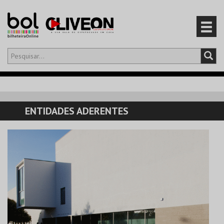
Olá,
iniciar sessão
PT
0
CARRINHO
ENTIDADES ADERENTES
EVENTOS
CARTÕES
PRODUTOS