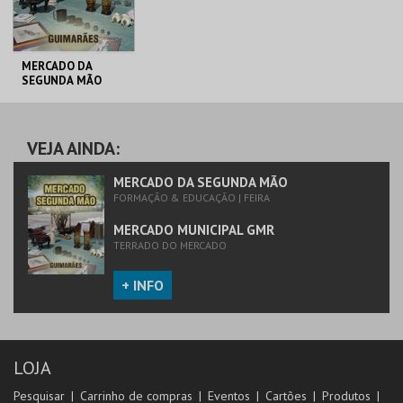
MERCADO DA
SEGUNDA MÃO
MERCADO
MUNICIPAL GMR
VEJA AINDA:
MAIS INFO
MERCADO DA SEGUNDA MÃO
FORMAÇÃO & EDUCAÇÃO | FEIRA
INSCREVER
MERCADO MUNICIPAL GMR
TERRADO DO MERCADO
+ INFO
LOJA
Pesquisar
Carrinho de compras
Eventos
Cartões
Produtos