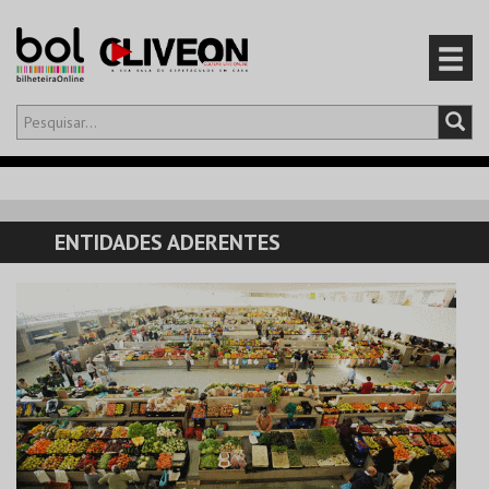
Olá,
iniciar sessão
PT
0
CARRINHO
ENTIDADES ADERENTES
EVENTOS
CARTÕES
PRODUTOS