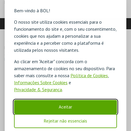
NIF:
503777234
Bem-vindo à BOL!
O nosso site utiliza cookies essenciais para o
LOCALIZAÇÃO
funcionamento do site e, com o seu consentimento,
cookies que nos ajudam a personalizar a sua
MORADA
experiência e a perceber como a plataforma é
Rua Júlio Pereira de Mello

utilizada pelos nossos visitantes.
2750-407 Cascais
Direcções para Museu do Mar Rei D.Carlos
Ao clicar em "Aceitar" concorda com o
armazenamento de cookies no seu dispositivo. Para
saber mais consulte a nossa
Política de Cookies
,
Informações Sobre Cookies
e
Privacidade & Segurança
.
Aceitar
Rejeitar não essenciais