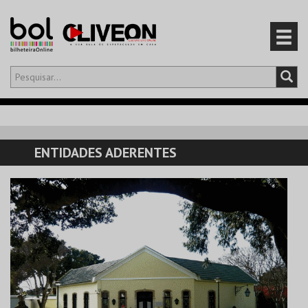
Olá,
iniciar sessão
PT
0
CARRINHO
ENTIDADES ADERENTES
EVENTOS
CARTÕES
PRODUTOS