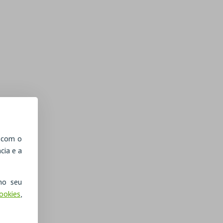
, com o
cia e a
no seu
Cookies
,