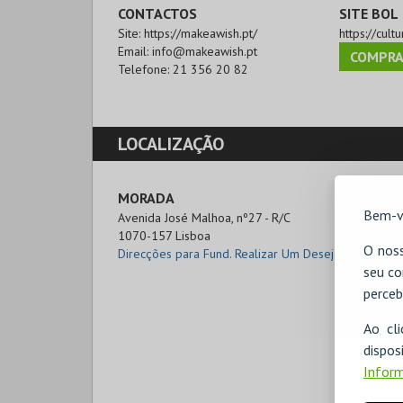
CONTACTOS
SITE BOL
Site:
https://makeawish.pt/
https://cult
Email:
info@makeawish.pt
COMPRA
Telefone:
21 356 20 82
LOCALIZAÇÃO
MORADA
Bem-v
Avenida José Malhoa, nº27 - R/C

1070-157 Lisboa
O noss
Direcções para Fund. Realizar Um Desejo
seu co
perceb
Ao cl
disp
Inform