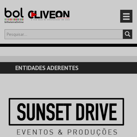
Olá,
iniciar sessão
PT
0
CARRINHO
ENTIDADES ADERENTES
EVENTOS
CARTÕES
PRODUTOS