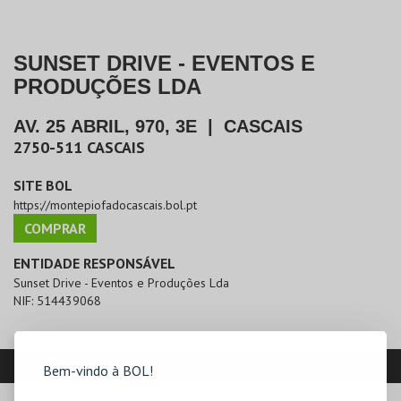
SUNSET DRIVE - EVENTOS E
PRODUÇÕES LDA
AV. 25 ABRIL, 970, 3E
|
CASCAIS
2750-511
CASCAIS
SITE BOL
https://montepiofadocascais.bol.pt
COMPRAR
ENTIDADE RESPONSÁVEL
Sunset Drive - Eventos e Produções Lda
NIF:
514439068
LOCALIZAÇÃO
Bem-vindo à BOL!