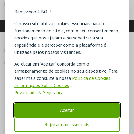
NIF:
513366989
Bem-vindo à BOL!
O nosso site utiliza cookies essenciais para o
LOCALIZAÇÃO
funcionamento do site e, com o seu consentimento,
cookies que nos ajudam a personalizar a sua
MORADA
experiência e a perceber como a plataforma é
Rua Sá Nogueira, Pólo Universitário da Ajuda

utilizada pelos nossos visitantes.
1349-055 Lisboa
Direcções para FEDAL
Ao clicar em "Aceitar" concorda com o
armazenamento de cookies no seu dispositivo. Para
saber mais consulte a nossa
Política de Cookies
,
Informações Sobre Cookies
e
Privacidade & Segurança
.
Aceitar
Rejeitar não essenciais