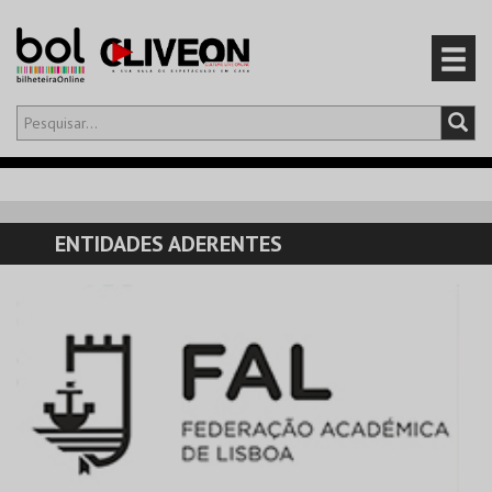
Olá,
iniciar sessão
PT
0
CARRINHO
ENTIDADES ADERENTES
EVENTOS
CARTÕES
PRODUTOS