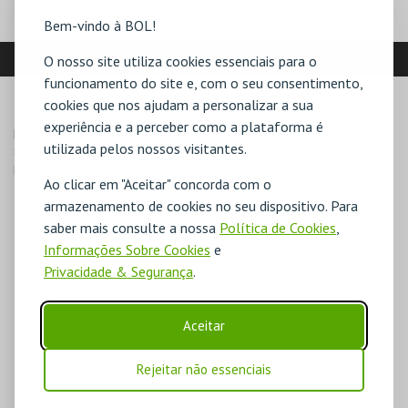
Bem-vindo à BOL!
LOCALIZAÇÃO
O nosso site utiliza cookies essenciais para o
funcionamento do site e, com o seu consentimento,
cookies que nos ajudam a personalizar a sua
MORADA
experiência e a perceber como a plataforma é
Praça Afonso III, 13-15

utilizada pelos nossos visitantes.
8000-167 Faro
Direcções para Tertúlia Algarvia
Ao clicar em "Aceitar" concorda com o
armazenamento de cookies no seu dispositivo. Para
saber mais consulte a nossa
Política de Cookies
,
Informações Sobre Cookies
e
Privacidade & Segurança
.
Aceitar
Rejeitar não essenciais