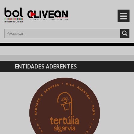
Olá,
iniciar sessão
PT
0
CARRINHO
ENTIDADES ADERENTES
EVENTOS
CARTÕES
PRODUTOS