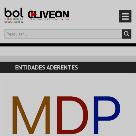
Olá,
iniciar sessão
PT
0
CARRINHO
ENTIDADES ADERENTES
EVENTOS
CARTÕES
PRODUTOS