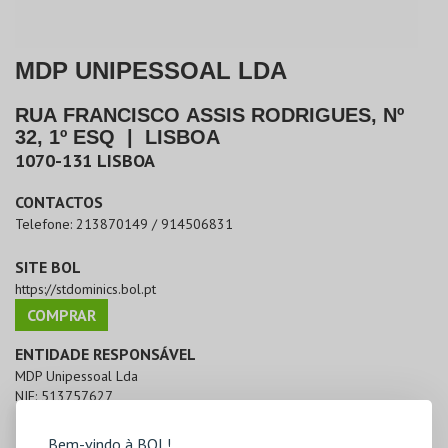
MDP UNIPESSOAL LDA
RUA FRANCISCO ASSIS RODRIGUES, Nº
32, 1º ESQ
|
LISBOA
1070-131
LISBOA
CONTACTOS
Telefone:
213870149 / 914506831
SITE BOL
https://stdominics.bol.pt
COMPRAR
ENTIDADE RESPONSÁVEL
MDP Unipessoal Lda
NIF:
513757627
Bem-vindo à BOL!