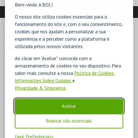
Bem-vindo à BOL!
LOCALIZAÇÃO
O nosso site utiliza cookies essenciais para o
funcionamento do site e, com o seu consentimento,
MORADA
cookies que nos ajudam a personalizar a sua
Av. Gomes Pereira n.º 17

experiência e a perceber como a plataforma é
1549-019 Lisboa
utilizada pelos nossos visitantes.
Direcções para Auditório Carlos Paredes
Ao clicar em "Aceitar" concorda com o
armazenamento de cookies no seu dispositivo. Para
saber mais consulte a nossa
Política de Cookies
,
Informações Sobre Cookies
e
Privacidade & Segurança
.
Aceitar
Rejeitar não essenciais
Gerir Preferências