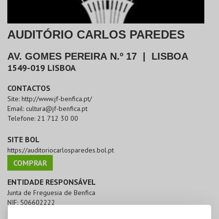
AUDITÓRIO CARLOS PAREDES
AV. GOMES PEREIRA N.º 17
|
LISBOA
1549-019
LISBOA
CONTACTOS
Site:
http://www.jf-benfica.pt/
Email:
cultura@jf-benfica.pt
Telefone:
21 712 30 00
SITE BOL
https://auditoriocarlosparedes.bol.pt
COMPRAR
ENTIDADE RESPONSÁVEL
Junta de Freguesia de Benfica
NIF:
506602222