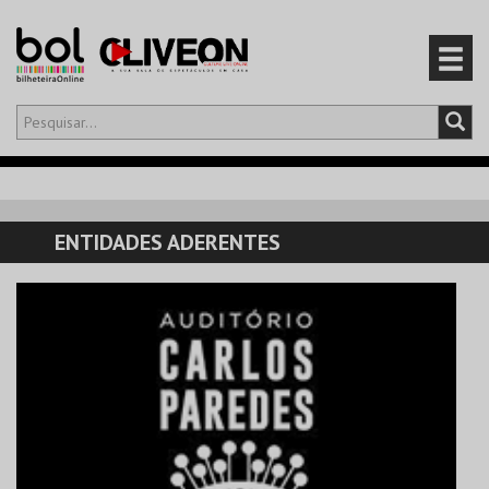
Olá,
iniciar sessão
PT
0
CARRINHO
ENTIDADES ADERENTES
EVENTOS
CARTÕES
PRODUTOS