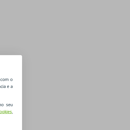
, com o
cia e a
no seu
Cookies
,