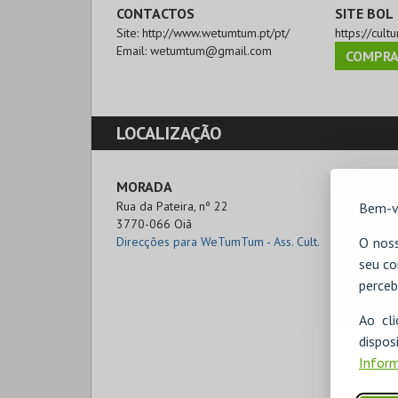
CONTACTOS
SITE BOL
Site:
http://www.wetumtum.pt/pt/
https://cult
Email:
wetumtum@gmail.com
COMPRA
LOCALIZAÇÃO
MORADA
Rua da Pateira, nº 22

Bem-v
3770-066 Oiã
Direcções para WeTumTum - Ass. Cult.
O noss
seu co
perceb
Ao cl
disp
Inform