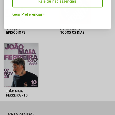
Rejeitar não essenciais
Gerir Preferências
TRAILER -
NUNO PRATA -
EPISÓDIO #2
TODOS OS DIAS
FOSSEM
ESTES/OUTROS
AUDITÓRIO CCOP
AUDITÓRIO CCOP
MAIS INFO
MAIS INFO
COMPRAR
COMPRAR
JOÃO MAIA
FERREIRA - 10
ANOS DE CARREIRA
AUDITÓRIO CCOP
VEJA AINDA: