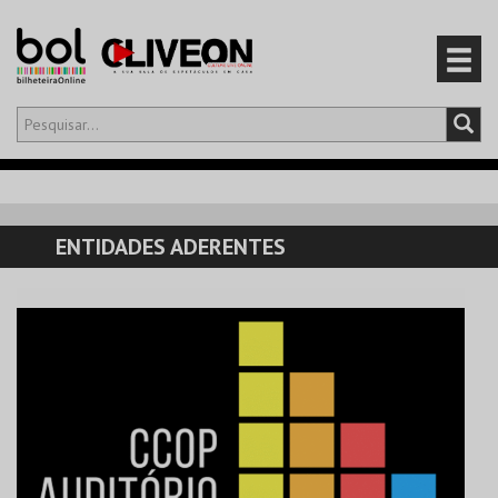
Olá,
iniciar sessão
PT
0
CARRINHO
ENTIDADES ADERENTES
EVENTOS
CARTÕES
PRODUTOS