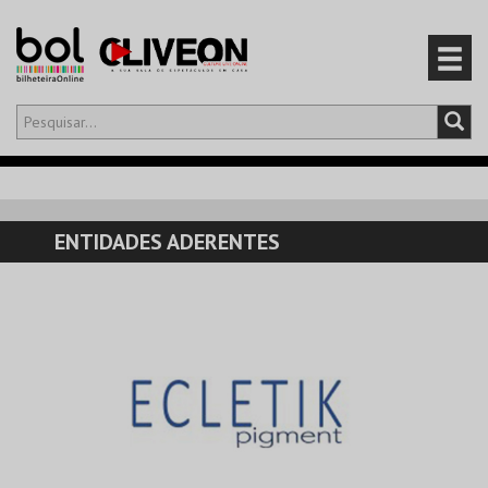
Olá,
iniciar sessão
PT
0
CARRINHO
ENTIDADES ADERENTES
EVENTOS
CARTÕES
PRODUTOS