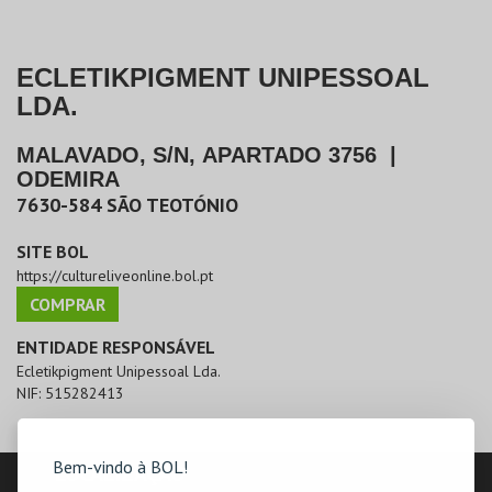
ECLETIKPIGMENT UNIPESSOAL
LDA.
MALAVADO, S/N, APARTADO 3756
|
ODEMIRA
7630-584
SÃO TEOTÓNIO
SITE BOL
https://cultureliveonline.bol.pt
COMPRAR
ENTIDADE RESPONSÁVEL
Ecletikpigment Unipessoal Lda.
NIF:
515282413
Bem-vindo à BOL!
LOCALIZAÇÃO