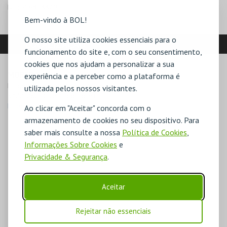
NIF:
506818829
Bem-vindo à BOL!
O nosso site utiliza cookies essenciais para o
LOCALIZAÇÃO
funcionamento do site e, com o seu consentimento,
cookies que nos ajudam a personalizar a sua
MORADA
experiência e a perceber como a plataforma é
Largo Conselheiro Cabral Metello

utilizada pelos nossos visitantes.
3400-062 Oliveira do Hospital
Direcções para C.M. Oliveira do Hospital
Ao clicar em "Aceitar" concorda com o
armazenamento de cookies no seu dispositivo. Para
saber mais consulte a nossa
Política de Cookies
,
Informações Sobre Cookies
e
Privacidade & Segurança
.
Aceitar
Rejeitar não essenciais