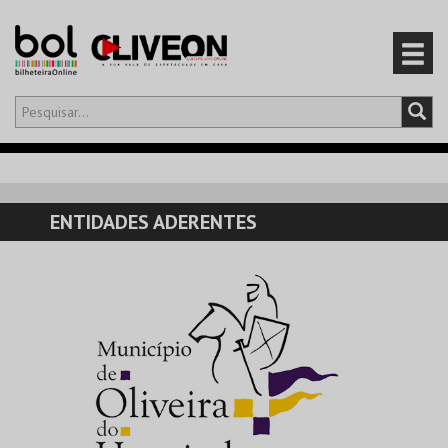
Olá,
iniciar sessão
PT
0
CARRINHO
ENTIDADES ADERENTES
EVENTOS
CARTÕES
PRODUTOS