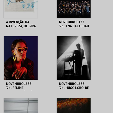
COMPRAR
COMPRAR
A INVENÇÃO DA
NOVEMBRO JAZZ
NATUREZA, DE GIRA
'26 . ANA BACALHAU
SOL AZUL
E BIG BAND DA
NAZARÉ
CASA DA
CASA DA
CRIATIVIDADE
CRIATIVIDADE
MAIS INFO
MAIS INFO
COMPRAR
COMPRAR
NOVEMBRO JAZZ
NOVEMBRO JAZZ
'26 . FEMME
'26 . HUGO LOBO, BE
FALAFEL: DÓI-DÓI
BOPPIN'
PROIBÍDO
CASA DA
CASA DA
CRIATIVIDADE
CRIATIVIDADE