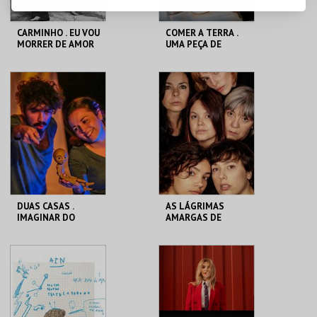
CARMINHO . EU VOU
COMER A TERRA .
MORRER DE AMOR
UMA PEÇA DE
OU RESISTIR
TEATRO-
COMESTÍVEL
CASA DA
CASA DA
CRIATIVIDADE
CRIATIVIDADE
MAIS INFO
MAIS INFO
COMPRAR
DUAS CASAS .
AS LÁGRIMAS
IMAGINAR DO
AMARGAS DE
GIGANTE
PETRA VON KANT
CASA DA
CASA DA
CRIATIVIDADE
CRIATIVIDADE
MAIS INFO
MAIS INFO