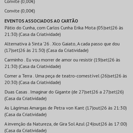
Convite (0,00€)
Convite (0,00€)
EVENTOS ASSOCIADOS AO CARTÃO
Pátio do Cunha, com Carlos Cunha Erika Mota (05|set|26 às
21:30) (Casa da Criatividade)
Alternativa à 5inta '26 . Xico Gaiato, A cada passo que dou
(17|set|26 às 21:30) (Casa da Criatividade)
Carminho . Eu vou morrer de amor ou resistir (19|set|26 às
21:30) (Casa da Criatividade)
Comer a Terra . Uma peça de teatro-comestível (26|set|26 às
20:30) (Casa da Criatividade)
Duas Casas . Imaginar do Gigante (de 27|set|26 a 27|set|26)
(Casa da Criatividade)
As Lágrimas Amargas de Petra von Kant (17|out|26 às 21:30)
(Casa da Criatividade)
A invenção da Natureza, de Gira Sol Azul (24|out|26 às 17:00)
(Casa da Criatividade)