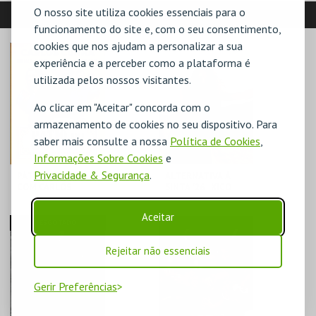
O nosso site utiliza cookies essenciais para o
SUGESTÕES:
funcionamento do site e, com o seu consentimento,
cookies que nos ajudam a personalizar a sua
experiência e a perceber como a plataforma é
utilizada pelos nossos visitantes.
Ao clicar em "Aceitar" concorda com o
armazenamento de cookies no seu dispositivo. Para
saber mais consulte a nossa
Política de Cookies
,
Informações Sobre Cookies
e
Privacidade & Segurança
.
PÁTIO DO CUNHA,
ALTERNATIVA À
COM CARLOS
5INTA '26 . XICO
CUNHA ERIKA MOTA
GAIATO, A CADA
PASSO QUE DOU
Aceitar
CASA DA
CASA DA
ESGOTADO
CRIATIVIDADE
CRIATIVIDADE
Rejeitar não essenciais
MAIS INFO
MAIS INFO
Gerir Preferências
COMPRAR
COMPRAR