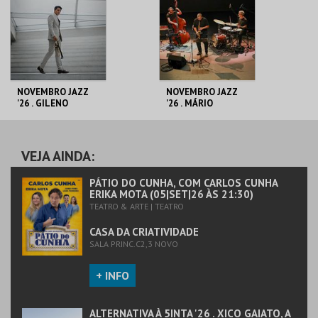
MAIS INFO
MAIS INFO
COMPRAR
COMPRAR
NOVEMBRO JAZZ
NOVEMBRO JAZZ
'26 . GILENO
'26 . MÁRIO
SANTANA, MILES
BARREIROS, NA
DAVIS LEGACY
PELE DA TERRA
CASA DA
CASA DA
CRIATIVIDADE
CRIATIVIDADE
VEJA AINDA:
MAIS INFO
MAIS INFO
PÁTIO DO CUNHA, COM CARLOS CUNHA
ERIKA MOTA (05|SET|26 ÀS 21:30)
TEATRO & ARTE | TEATRO
COMPRAR
COMPRAR
CASA DA CRIATIVIDADE
SALA PRINC.C2,3 NOVO
+ INFO
ALTERNATIVA À 5INTA '26 . XICO GAIATO, A