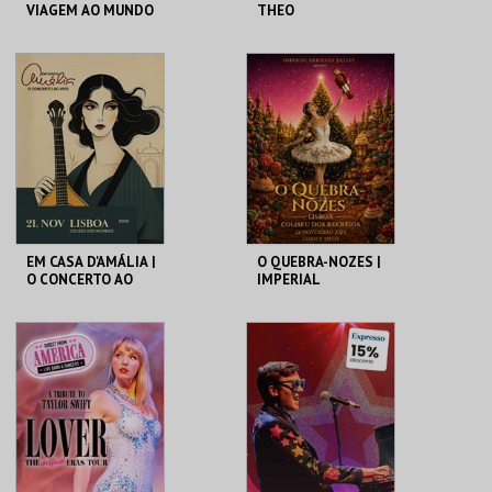
VIAGEM AO MUNDO
THEO
DAS FRUTAS
COLISEU DE LISBOA
COLISEU DE LISBOA
MAIS INFO
MAIS INFO
COMPRAR
COMPRAR
EM CASA D'AMÁLIA |
O QUEBRA-NOZES |
O CONCERTO AO
IMPERIAL
VIVO
HERITAGE BALLET |
CLASSIC STAGE
COLISEU DE LISBOA
COLISEU DE LISBOA
MAIS INFO
MAIS INFO
COMPRAR
COMPRAR