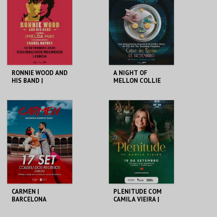
MAIS INFO
MAIS INFO
COMPRAR
COMPRAR
RONNIE WOOD AND
A NIGHT OF
HIS BAND |
MELLON COLLIE
FEATURING IMELDA
AND INFINITE
MAY
SADNESS
FEATURING BILLY
COLISEU DE LISBOA
COLISEU DE LISBOA
CORGAN
MAIS INFO
MAIS INFO
COMPRAR
CARMEN |
PLENITUDE COM
BARCELONA
CAMILA VIEIRA |
FLAMENCO BALLET
PORTUGAL 2026