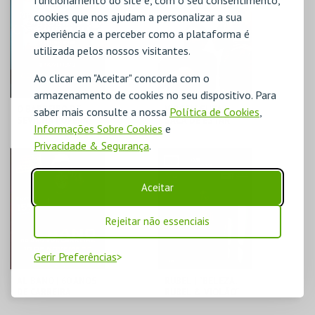
funcionamento do site e, com o seu consentimento,
cookies que nos ajudam a personalizar a sua
MAIS INFO
MAIS INFO
experiência e a perceber como a plataforma é
utilizada pelos nossos visitantes.
COMPRAR
COMPRAR
Ao clicar em "Aceitar" concorda com o
armazenamento de cookies no seu dispositivo. Para
O BARBEIRO DE
VIRGEM SUTA |
saber mais consulte a nossa
Política de Cookies
,
SEVILHA | ÓPERA
SALA DE ESTAR
Informações Sobre Cookies
e
DE GIOACHINO
ROSSINI
Privacidade & Segurança
.
COLISEU DE LISBOA
COLISEU DE LISBOA
Aceitar
MAIS INFO
MAIS INFO
Rejeitar não essenciais
COMPRAR
COMPRAR
Gerir Preferências
AL BANO | 60 ANOS
RUBEL | "BELEZA.
DE CARREIRA
RUBEL & VIOLÃO"