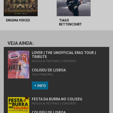
COMPRAR
COMPRAR
ENIGMA VOICES
TIAGO
BETTENCOURT
COLISEU DE LISBOA
COLISEU DE LISBOA
VEJA AINDA:
MAIS INFO
MAIS INFO
LOVER | THE UNOFFICIAL ERAS TOUR |
TRIBUTE
MÚSICA & FESTIVAIS | CONCERTO
COMPRAR
COMPRAR
COLISEU DE LISBOA
SALA PRINCIPAL
+ INFO
FESTA DA BURRA NO COLISEU
MÚSICA & FESTIVAIS | CONCERTO
COLISEU DE LISBOA