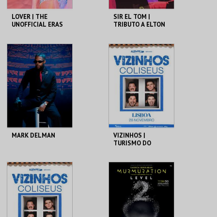
LOVER | THE
SIR EL TOM |
UNOFFICIAL ERAS
TRIBUTO A ELTON
TOUR | TRIBUTE
JOHN
COLISEU DE LISBOA
COLISEU DE LISBOA
MAIS INFO
MAIS INFO
COMPRAR
COMPRAR
MARK DELMAN
VIZINHOS |
TURISMO DO
ALENTEJO VIP
COLISEU DE LISBOA
COLISEU DE LISBOA
MAIS INFO
MAIS INFO