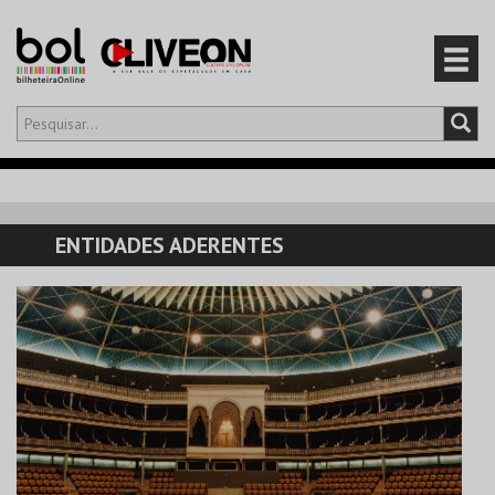
Olá,
iniciar sessão
PT
0
CARRINHO
ENTIDADES ADERENTES
EVENTOS
CARTÕES
PRODUTOS