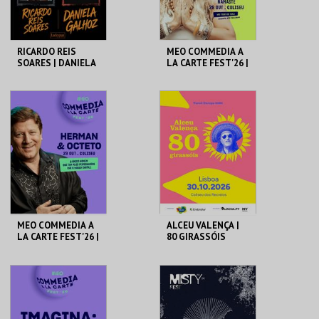
RICARDO REIS
MEO COMMEDIA A
SOARES | DANIELA
LA CARTE FEST'26 |
GALHOZ
INÊS AIRES
PEREIRA |
NAMASTÊ
COLISEU DE LISBOA
COLISEU DE LISBOA
MAIS INFO
MAIS INFO
COMPRAR
COMPRAR
MEO COMMEDIA A
ALCEU VALENÇA |
LA CARTE FEST'26 |
80 GIRASSÓIS
HERMAN & OCTETO
COLISEU DE LISBOA
COLISEU DE LISBOA
MAIS INFO
MAIS INFO