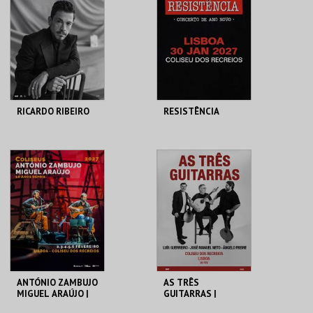
MAIS INFO
MAIS INFO
COMPRAR
COMPRAR
RICARDO RIBEIRO
RESISTÊNCIA
COLISEU DE LISBOA
COLISEU DE LISBOA
MAIS INFO
MAIS INFO
COMPRAR
COMPRAR
ANTÓNIO ZAMBUJO
AS TRÊS
MIGUEL ARAÚJO |
GUITARRAS |
10 ANOS DEPOIS
ÂNGELO FREIRE,