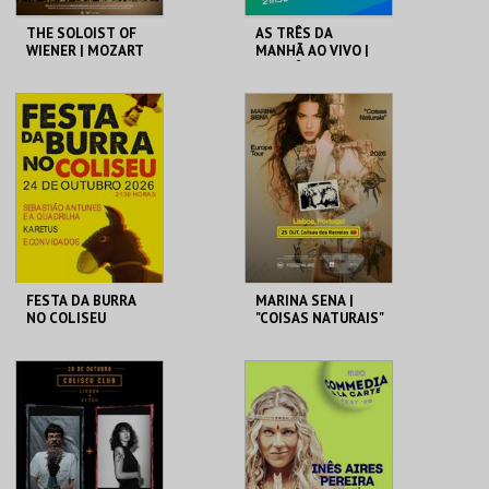
THE SOLOIST OF
AS TRÊS DA
WIENER | MOZART
MANHÃ AO VIVO |
ORCHESTRA
AS TRÊS DA
MANHÃ DA
RENASCENÇA
COLISEU DE LISBOA
COLISEU DE LISBOA
MAIS INFO
MAIS INFO
COMPRAR
COMPRAR
FESTA DA BURRA
MARINA SENA |
NO COLISEU
"COISAS NATURAIS"
COLISEU DE LISBOA
COLISEU DE LISBOA
MAIS INFO
MAIS INFO
COMPRAR
COMPRAR