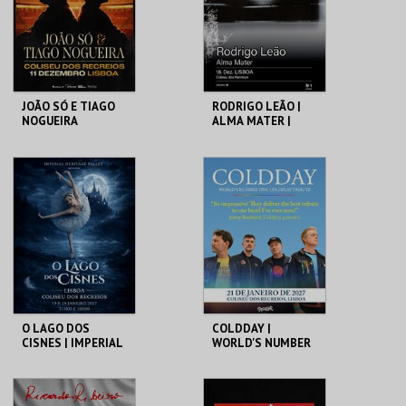
MAIS INFO
MAIS INFO
COMPRAR
COMPRAR
JOÃO SÓ E TIAGO
RODRIGO LEÃO |
NOGUEIRA
ALMA MATER |
MISTY FEST
COLISEU DE LISBOA
COLISEU DE LISBOA
MAIS INFO
MAIS INFO
COMPRAR
COMPRAR
O LAGO DOS
COLDDAY |
CISNES | IMPERIAL
WORLD'S NUMBER
HERITAGE BALLET |
ONE COLDPLAY
CLASSIC STAGE
TRIBUTE
COLISEU DE LISBOA
COLISEU DE LISBOA