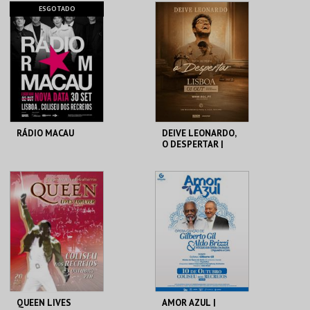
COLISEU DE LISBOA
COLISEU DE LISBOA
ESGOTADO
MAIS INFO
MAIS INFO
COMPRAR
INSCREVER
RÁDIO MACAU
DEIVE LEONARDO,
O DESPERTAR |
TOUR MUNDIAL
COLISEU DE LISBOA
COLISEU DE LISBOA
MAIS INFO
MAIS INFO
COMPRAR
QUEEN LIVES
AMOR AZUL |