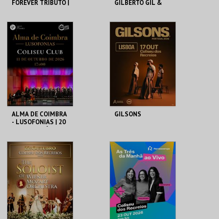
FOREVER TRIBUTO |
GILBERTO GIL &
ORQUESTRA NOVA
ALDO BRIZZI
DE GUITARRAS
COLISEU DE LISBOA
COLISEU DE LISBOA
MAIS INFO
MAIS INFO
COMPRAR
COMPRAR
ALMA DE COIMBRA
GILSONS
- LUSOFONIAS | 20
ANOS DE MÚSICA
COLISEU DE LISBOA
COLISEU DE LISBOA
MAIS INFO
MAIS INFO
COMPRAR
COMPRAR