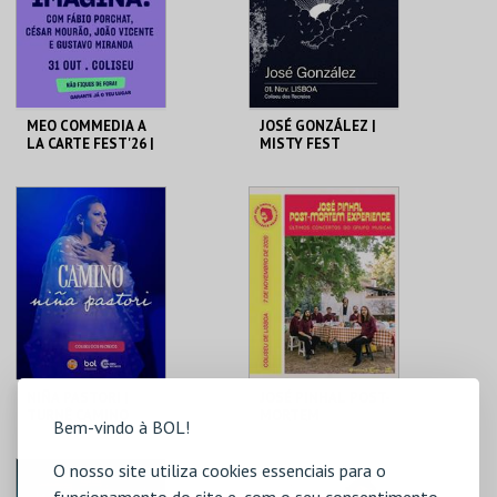
COMPRAR
COMPRAR
MEO COMMEDIA A
JOSÉ GONZÁLEZ |
LA CARTE FEST'26 |
MISTY FEST
IMAGINA
COLISEU DE LISBOA
COLISEU DE LISBOA
MAIS INFO
MAIS INFO
COMPRAR
COMPRAR
NIÑA PASTORI |
JOSÉ PINHAL POST-
TURNÊ CAMINO
MORTEM
Bem-vindo à BOL!
2025 | LISBOA
EXPERIENCE
O nosso site utiliza cookies essenciais para o
COLISEU DE LISBOA
COLISEU DE LISBOA