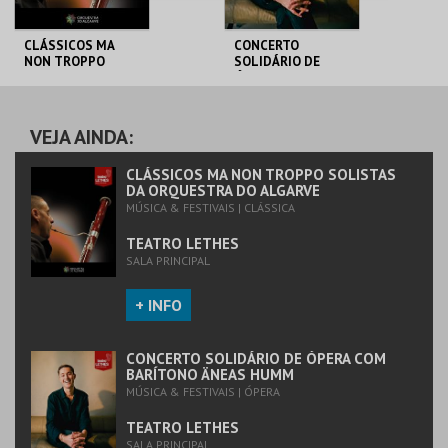
CLÁSSICOS MA
CONCERTO
NON TROPPO
SOLIDÁRIO DE
SOLISTAS DA
ÓPERA COM
ORQUESTRA DO
BARÍTONO ÄNEAS
ALGARVE
HUMM
TEATRO LETHES
TEATRO LETHES
VEJA AINDA:
MAIS INFO
MAIS INFO
CLÁSSICOS MA NON TROPPO SOLISTAS
DA ORQUESTRA DO ALGARVE
MÚSICA & FESTIVAIS | CLÁSSICA
COMPRAR
COMPRAR
TEATRO LETHES
SALA PRINCIPAL
+ INFO
CONCERTO SOLIDÁRIO DE ÓPERA COM
BARÍTONO ÄNEAS HUMM
MÚSICA & FESTIVAIS | ÓPERA
TEATRO LETHES
SALA PRINCIPAL