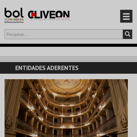
Olá,
iniciar sessão
PT
0
CARRINHO
ENTIDADES ADERENTES
EVENTOS
CARTÕES
PRODUTOS