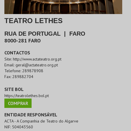
TEATRO LETHES
RUA DE PORTUGAL
|
FARO
8000-281
FARO
CONTACTOS
Site:
http://www.actateatro.org.pt
Email:
geral@actateatro.org.pt
Telefone:
289878908
Fax:
289882704
SITE BOL
https://teatrolethes.bol.pt
COMPRAR
ENTIDADE RESPONSÁVEL
ACTA - A Companhia de Teatro do Algarve
NIF:
504043560