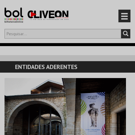
Olá,
iniciar sessão
PT
0
CARRINHO
ENTIDADES ADERENTES
EVENTOS
CARTÕES
PRODUTOS