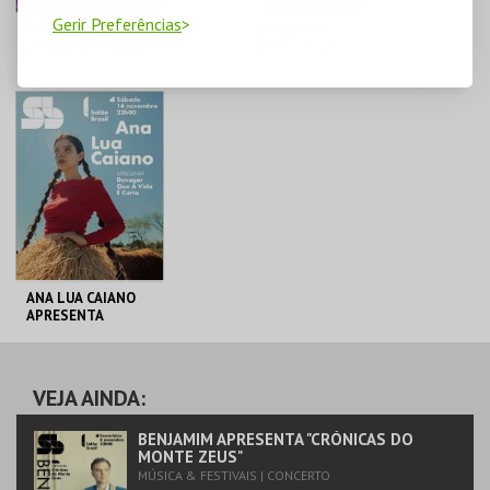
Gerir Preferências
TIM KLIPHUIS TRIO
BENJAMIM
/ FESTIVAL DJANGO
APRESENTA
PORTUGAL
"CRÓNICAS DO
MONTE ZEUS"
SALÃO BRAZIL JACC
SALÃO BRAZIL JACC
MAIS INFO
MAIS INFO
COMPRAR
COMPRAR
ANA LUA CAIANO
APRESENTA
DEVAGAR QUE A
VIDA É CURTA
SALÃO BRAZIL JACC
VEJA AINDA:
MAIS INFO
BENJAMIM APRESENTA "CRÓNICAS DO
MONTE ZEUS"
MÚSICA & FESTIVAIS | CONCERTO
COMPRAR