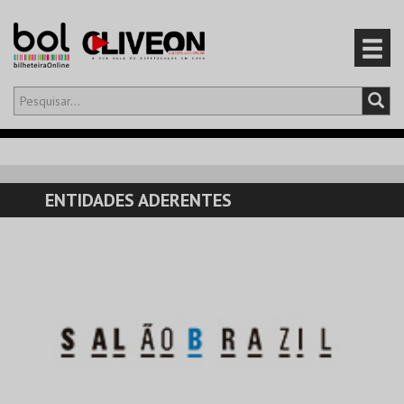
Olá,
iniciar sessão
PT
0
CARRINHO
ENTIDADES ADERENTES
EVENTOS
CARTÕES
PRODUTOS