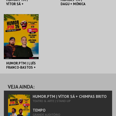
VÍTOR SÁ +
DAGU + MÓNICA
CHIMPAS BRITO
VALE DE GATO
TEMPO
TEMPO
MAIS INFO
MAIS INFO
COMPRAR
COMPRAR
HUMOR.PTM | LUÍS
FRANCO-BASTOS +
JOÃO PEDRO
PEREIRA
TEMPO
VEJA AINDA:
MAIS INFO
HUMOR.PTM | VÍTOR SÁ + CHIMPAS BRITO
TEATRO & ARTE | STAND-UP
COMPRAR
TEMPO
GRANDE AUDITÓRIO