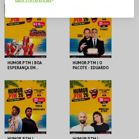
HUMOR.PTM | BOA
HUMOR.PTM | O
ESPERANÇA EM...
PACOTE - EDUARDO
REVISTA
MADEIRA E JEL
TEMPO
TEMPO
MAIS INFO
MAIS INFO
COMPRAR
COMPRAR
HUMOR.PTM |
HUMOR.PTM |