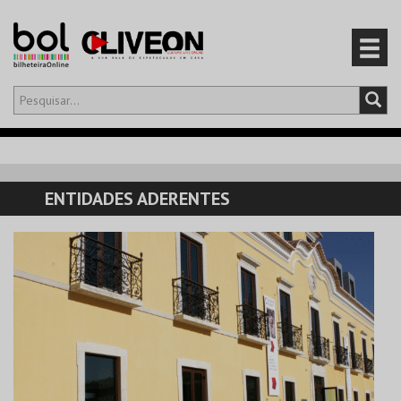
Olá,
iniciar sessão
PT
0
CARRINHO
ENTIDADES ADERENTES
EVENTOS
CARTÕES
PRODUTOS