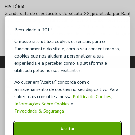
HISTÓRIA
Grande sala de espetáculos do século XX, projetada por Raul
Lino. Construída para substituir o Teatro Montemorense, que
foi destruído por um incêndio em 1922. É uma infraestrutura
Bem-vindo à BOL!
municipal, utilizada para sessões de cinema, teatro, dança e
concertos.
O nosso site utiliza cookies essenciais para o
funcionamento do site e, com o seu consentimento,
cookies que nos ajudam a personalizar a sua
LOCALIZAÇÃO
experiência e a perceber como a plataforma é
utilizada pelos nossos visitantes.
MORADA
Ao clicar em "Aceitar" concorda com o
Rua João Luís Ricardo

armazenamento de cookies no seu dispositivo. Para
7050-252 Montemor-o-Novo
saber mais consulte a nossa
Política de Cookies
,
Direcções para Cineteatro Curvo Semedo
Informações Sobre Cookies
e
Privacidade & Segurança
.
Aceitar