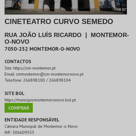
CINETEATRO CURVO SEMEDO
RUA JOÃO LUÍS RICARDO
|
MONTEMOR-
O-NOVO
7050-252
MONTEMOR-O-NOVO
CONTACTOS
Site:
https://cm-montemor.pt
Email:
cmmontemor@cm-montemornovo.pt
Telefone:
266898100 / 266898104
SITE BOL
https://municipiomontemoronovo.bol.pt
COMPRAR
ENTIDADE RESPONSÁVEL
Câmara Municipal de Montemor-o-Novo
NIF:
506609553