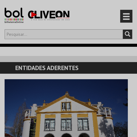
Olá,
iniciar sessão
PT
0
CARRINHO
ENTIDADES ADERENTES
EVENTOS
CARTÕES
PRODUTOS